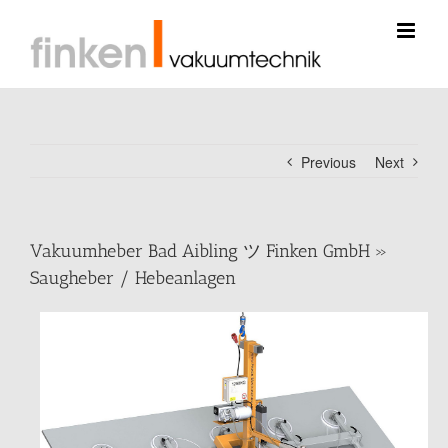
Skip
to
content
Previous
Next
Vakuumheber Bad Aibling ツ Finken GmbH »
Saugheber / Hebeanlagen