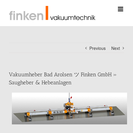
Skip
to
content
Previous
Next
Vakuumheber Bad Arolsen ツ Finken GmbH »
Saugheber & Hebeanlagen