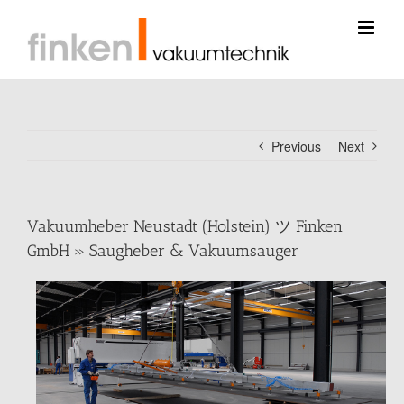
Skip
to
content
Previous
Next
Vakuumheber Neustadt (Holstein) ツ Finken
GmbH » Saugheber & Vakuumsauger