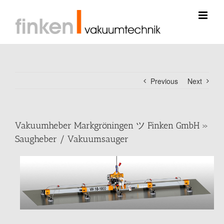
Skip
to
content
Previous
Next
Vakuumheber Markgröningen ツ Finken GmbH »
Saugheber / Vakuumsauger