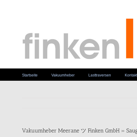
Skip
to
content
Startseite
Vakuumheber
Lasttraversen
Kontak
Vakuumheber Meerane ツ Finken GmbH » Saug