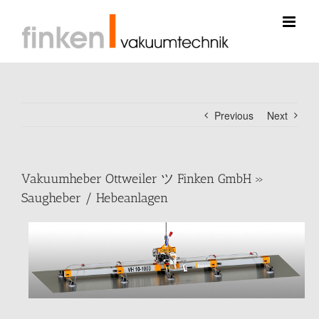
Skip
to
content
Previous
Next
Vakuumheber Ottweiler ツ Finken GmbH »
Saugheber / Hebeanlagen