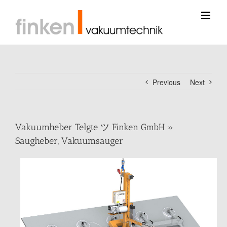
Skip
to
content
Previous
Next
Vakuumheber Telgte ツ Finken GmbH »
Saugheber, Vakuumsauger