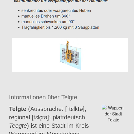
Informationen über Telgte
Telgte
(Aussprache: [ˈtɛlktə],
regional [tɛlçtə]; plattdeutsch
Teegte
) ist eine Stadt im Kreis
Warendorf im Münsterland