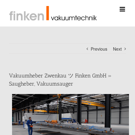
Skip
to
content
Previous
Next
Vakuumheber Zwenkau ツ Finken GmbH »
Saugheber, Vakuumsauger